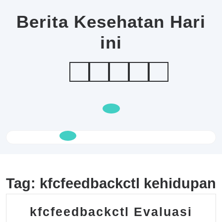
Skip
to
Berita Kesehatan Hari
content
ini
Open
Button
Tag:
kfcfeedbackctl kehidupan
kfcfeedbackctl Evaluasi