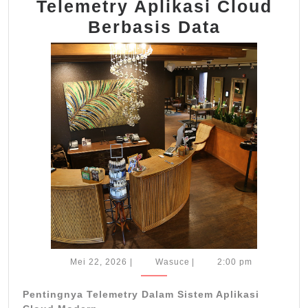
Telemetry Aplikasi Cloud
kfcfeedb
Berbasis Data
Evaluasi
Telemetr
Aplikasi
Cloud
Berbasis
Data
Mei
Wasuce
Mei 22, 2026
|
Wasuce
|
2:00 pm
22,
2026
Pentingnya Telemetry Dalam Sistem Aplikasi