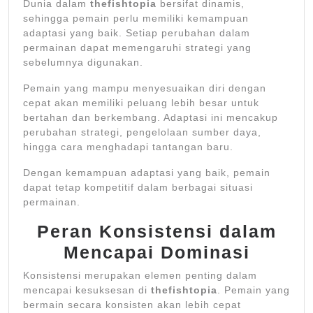
Dunia dalam
thefishtopia
bersifat dinamis,
sehingga pemain perlu memiliki kemampuan
adaptasi yang baik. Setiap perubahan dalam
permainan dapat memengaruhi strategi yang
sebelumnya digunakan.
Pemain yang mampu menyesuaikan diri dengan
cepat akan memiliki peluang lebih besar untuk
bertahan dan berkembang. Adaptasi ini mencakup
perubahan strategi, pengelolaan sumber daya,
hingga cara menghadapi tantangan baru.
Dengan kemampuan adaptasi yang baik, pemain
dapat tetap kompetitif dalam berbagai situasi
permainan.
Peran Konsistensi dalam
Mencapai Dominasi
Konsistensi merupakan elemen penting dalam
mencapai kesuksesan di
thefishtopia
. Pemain yang
bermain secara konsisten akan lebih cepat