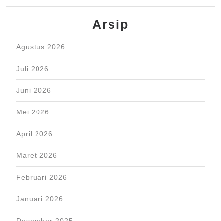
Arsip
Agustus 2026
Juli 2026
Juni 2026
Mei 2026
April 2026
Maret 2026
Februari 2026
Januari 2026
Desember 2025