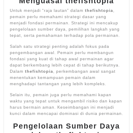
Menguasai thefishtopia
Untuk menjadi “raja lautan” dalam
thefishtopia
,
pemain perlu memahami strategi dasar yang
menjadi fondasi permainan. Strategi ini mencakup
pengelolaan sumber daya, pemilihan langkah yang
tepat, serta pemahaman terhadap pola permainan.
Salah satu strategi penting adalah fokus pada
pengembangan awal. Pemain perlu membangun
fondasi yang kuat di tahap awal permainan agar
dapat berkembang lebih cepat di tahap berikutnya.
Dalam
thefishtopia
, perkembangan awal sangat
menentukan kemampuan pemain dalam
menghadapi tantangan yang lebih kompleks.
Selain itu, pemain juga perlu memahami kapan
waktu yang tepat untuk mengambil risiko dan kapan
harus bermain aman. Keseimbangan ini menjadi
kunci dalam mencapai dominasi di dunia permainan.
Pengelolaan Sumber Daya