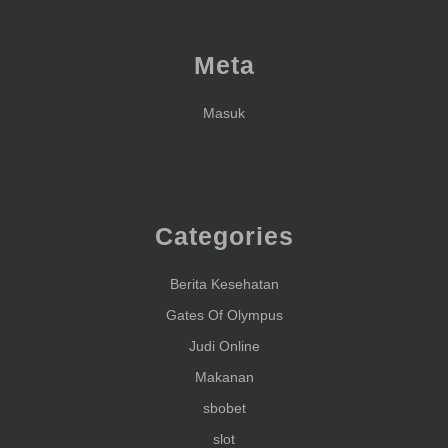
Meta
Masuk
Categories
Berita Kesehatan
Gates Of Olympus
Judi Online
Makanan
sbobet
slot