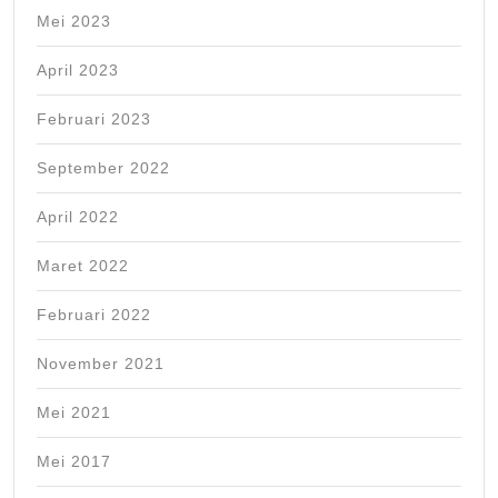
Mei 2023
April 2023
Februari 2023
September 2022
April 2022
Maret 2022
Februari 2022
November 2021
Mei 2021
Mei 2017