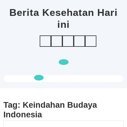
Skip
to
Berita Kesehatan Hari
content
ini
Open
Button
Tag:
Keindahan Budaya
Indonesia