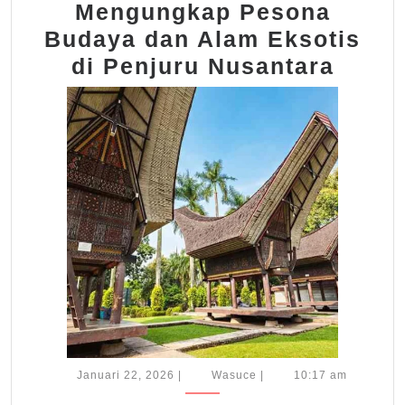
Mengungkap Pesona
Budaya dan Alam Eksotis
Meng
di Penjuru Nusantara
Peso
Buda
dan
Alam
Eksot
di
Penju
Nusan
Januari
Wasuce
Januari 22, 2026
|
Wasuce
|
10:17 am
22,