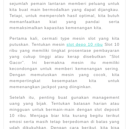
sejumlah pemain lantaran memberi peluang untuk
kita buat main bermodalkan yang dapat dijangkau.
Tetapi, untuk memperoleh hasil optimal, kita butuh
memanfaatkan kiat yang pandai serta
memaksimalkan kapasitas kemenangan kita.
Pertama kali, cermati type mesin slot yang kita
putuskan. Tentukan mesin
slot depo 10 ribu
Slot 10
ribu yang memiliki tingkat prosentase pembayaran
yang cukup tinggi atau kerap disebutkan “Slot
Gacor”. Ini bermakna mesin itu memiliki
kecondongan untuk memberi kemenangan sering.
Dengan memutuskan mesin yang cocok, kita
mempertingkat kesempatan kita untuk
memenangkan jackpot yang diinginkan.
Setelah itu, penting buat gunakan management
uang yang bijak. Tentukan batasan harian atau
mingguan untuk bermain-main dengan slot deposit
10 ribu. Menjaga biar kita kurang begitu terikut
emosi serta masih tetap berpedoman di batas yang
udah dikukuhkan. Dengan cara berikut, kita bisa