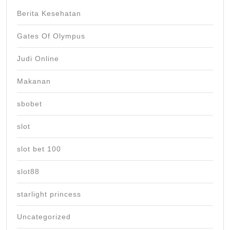
Berita Kesehatan
Gates Of Olympus
Judi Online
Makanan
sbobet
slot
slot bet 100
slot88
starlight princess
Uncategorized