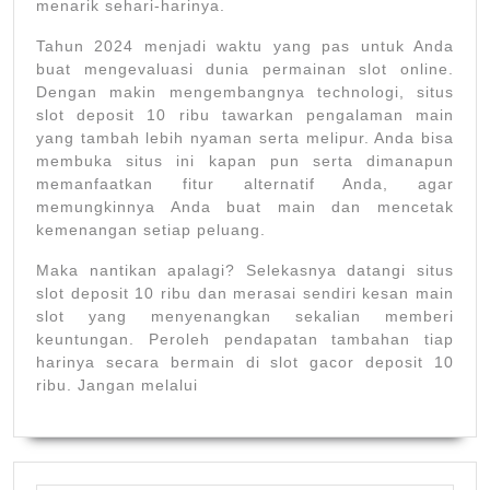
menarik sehari-harinya.
Tahun 2024 menjadi waktu yang pas untuk Anda
buat mengevaluasi dunia permainan slot online.
Dengan makin mengembangnya technologi, situs
slot deposit 10 ribu tawarkan pengalaman main
yang tambah lebih nyaman serta melipur. Anda bisa
membuka situs ini kapan pun serta dimanapun
memanfaatkan fitur alternatif Anda, agar
memungkinnya Anda buat main dan mencetak
kemenangan setiap peluang.
Maka nantikan apalagi? Selekasnya datangi situs
slot deposit 10 ribu dan merasai sendiri kesan main
slot yang menyenangkan sekalian memberi
keuntungan. Peroleh pendapatan tambahan tiap
harinya secara bermain di slot gacor deposit 10
ribu. Jangan melalui