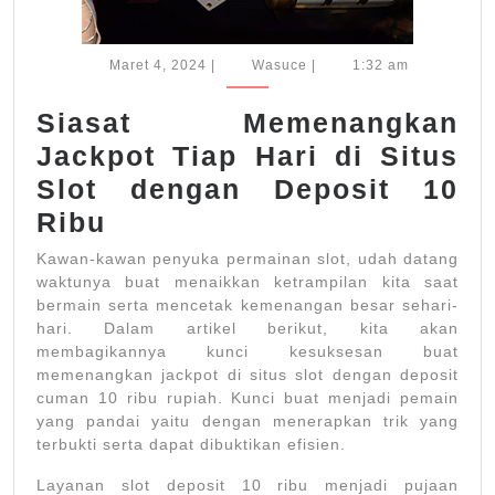
Tiap
Hari
Maret
Wasuce
Maret 4, 2024
|
Wasuce
|
1:32 am
di
4,
2024
Tahun
Siasat Memenangkan
2024
Jackpot Tiap Hari di Situs
Slot dengan Deposit 10
Ribu
Kawan-kawan penyuka permainan slot, udah datang
waktunya buat menaikkan ketrampilan kita saat
bermain serta mencetak kemenangan besar sehari-
hari. Dalam artikel berikut, kita akan
membagikannya kunci kesuksesan buat
memenangkan jackpot di situs slot dengan deposit
cuman 10 ribu rupiah. Kunci buat menjadi pemain
yang pandai yaitu dengan menerapkan trik yang
terbukti serta dapat dibuktikan efisien.
Layanan slot deposit 10 ribu menjadi pujaan