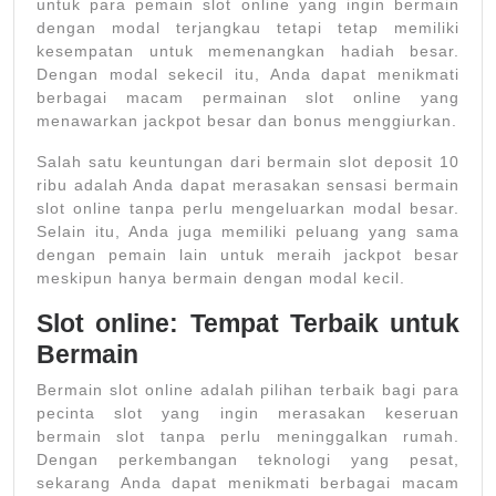
untuk para pemain slot online yang ingin bermain
dengan modal terjangkau tetapi tetap memiliki
kesempatan untuk memenangkan hadiah besar.
Dengan modal sekecil itu, Anda dapat menikmati
berbagai macam permainan slot online yang
menawarkan jackpot besar dan bonus menggiurkan.
Salah satu keuntungan dari bermain slot deposit 10
ribu adalah Anda dapat merasakan sensasi bermain
slot online tanpa perlu mengeluarkan modal besar.
Selain itu, Anda juga memiliki peluang yang sama
dengan pemain lain untuk meraih jackpot besar
meskipun hanya bermain dengan modal kecil.
Slot online: Tempat Terbaik untuk
Bermain
Bermain slot online adalah pilihan terbaik bagi para
pecinta slot yang ingin merasakan keseruan
bermain slot tanpa perlu meninggalkan rumah.
Dengan perkembangan teknologi yang pesat,
sekarang Anda dapat menikmati berbagai macam