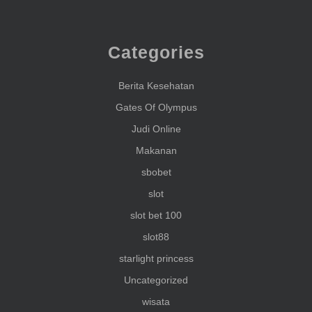
Categories
Berita Kesehatan
Gates Of Olympus
Judi Online
Makanan
sbobet
slot
slot bet 100
slot88
starlight princess
Uncategorized
wisata