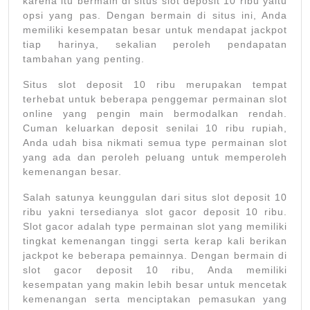
karena itu bermain di situs slot deposit 10 ribu yaitu
opsi yang pas. Dengan bermain di situs ini, Anda
memiliki kesempatan besar untuk mendapat jackpot
tiap harinya, sekalian peroleh pendapatan
tambahan yang penting.
Situs slot deposit 10 ribu merupakan tempat
terhebat untuk beberapa penggemar permainan slot
online yang pengin main bermodalkan rendah.
Cuman keluarkan deposit senilai 10 ribu rupiah,
Anda udah bisa nikmati semua type permainan slot
yang ada dan peroleh peluang untuk memperoleh
kemenangan besar.
Salah satunya keunggulan dari situs slot deposit 10
ribu yakni tersedianya slot gacor deposit 10 ribu.
Slot gacor adalah type permainan slot yang memiliki
tingkat kemenangan tinggi serta kerap kali berikan
jackpot ke beberapa pemainnya. Dengan bermain di
slot gacor deposit 10 ribu, Anda memiliki
kesempatan yang makin lebih besar untuk mencetak
kemenangan serta menciptakan pemasukan yang