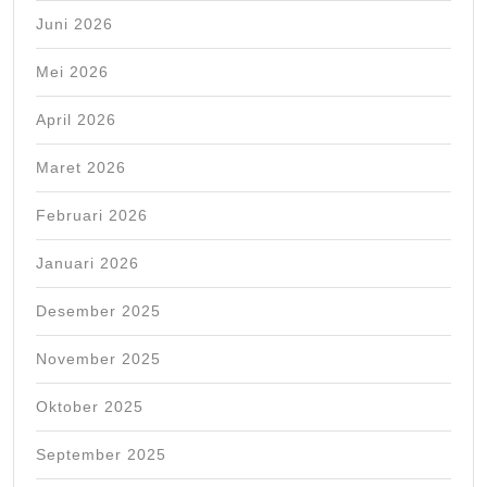
Juni 2026
Mei 2026
April 2026
Maret 2026
Februari 2026
Januari 2026
Desember 2025
November 2025
Oktober 2025
September 2025