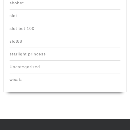
sbobet
slot
slot bet 100
slot88
starlight princess
Uncategorized
wisata