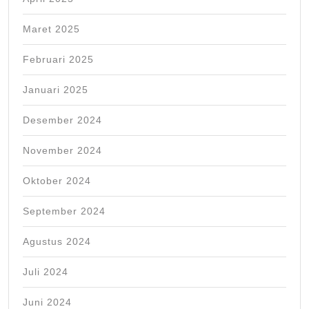
Maret 2025
Februari 2025
Januari 2025
Desember 2024
November 2024
Oktober 2024
September 2024
Agustus 2024
Juli 2024
Juni 2024