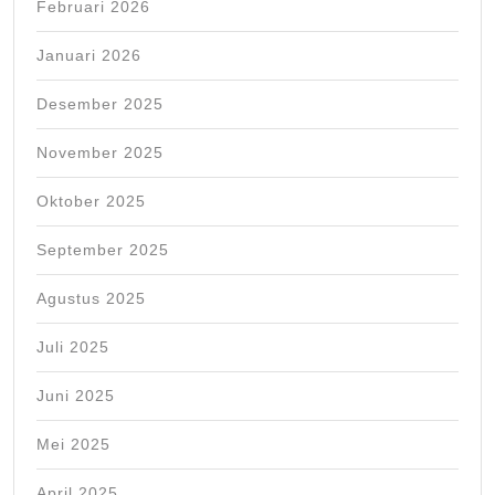
Februari 2026
Januari 2026
Desember 2025
November 2025
Oktober 2025
September 2025
Agustus 2025
Juli 2025
Juni 2025
Mei 2025
April 2025