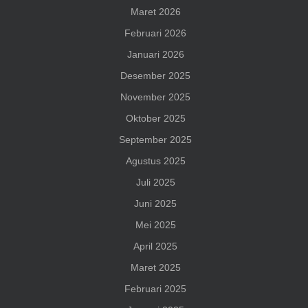
Maret 2026
Februari 2026
Januari 2026
Desember 2025
November 2025
Oktober 2025
September 2025
Agustus 2025
Juli 2025
Juni 2025
Mei 2025
April 2025
Maret 2025
Februari 2025