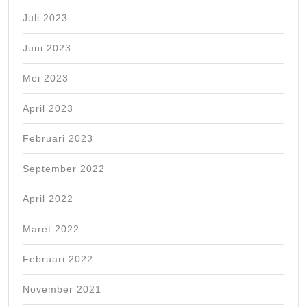
Juli 2023
Juni 2023
Mei 2023
April 2023
Februari 2023
September 2022
April 2022
Maret 2022
Februari 2022
November 2021