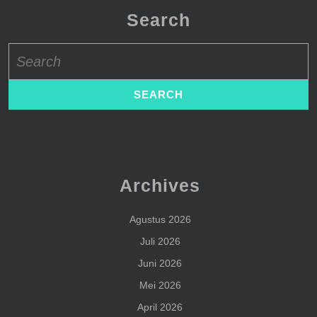
Search
Search
for:
Archives
Agustus 2026
Juli 2026
Juni 2026
Mei 2026
April 2026