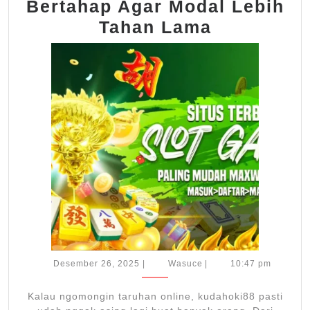
Bertahap Agar Modal Lebih
Strategi
Tahan Lama
Taruhan
Kudahoki
Bertahap
Agar
Modal
Lebih
Tahan
Lama
Desember
Wasuce
Desember 26, 2025
|
Wasuce
|
10:47 pm
26,
2025
Kalau ngomongin taruhan online, kudahoki88 pasti