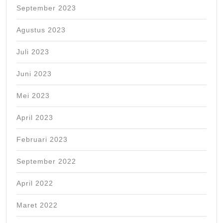
September 2023
Agustus 2023
Juli 2023
Juni 2023
Mei 2023
April 2023
Februari 2023
September 2022
April 2022
Maret 2022