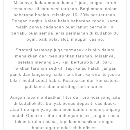
Misalnya, kalau modal kamu 1 juta, jangan taruh
semuanya di satu sesi taruhan. Bagi modal dalam
beberapa bagian, misalnya 10–20% per taruhan.
Dengan begitu, kalau kalah beberapa ronde, kamu
masih punya cadangan buat lanjut bermain. Ini
berlaku buat semua jenis permainan di kudahoki88
login, baik bola, slot, maupun casino.
Strategi bertahap juga termasuk disiplin dalam
menaikkan dan menurunkan taruhan. Misalnya,
setelah menang 2–3 kali berturut-turut, baru
naikkan taruhan sedikit. Tapi kalau kalah, jangan
panik dan langsung naikin taruhan, karena itu justru
bikin modal cepat habis. Kesabaran dan konsistensi
jadi kunci utama strategi bertahap ini.
Jangan lupa manfaatkan fitur dan promosi yang ada
di kudahoki88. Banyak bonus deposit, cashback,
atau free spin yang bisa membantu memperpanjang
modal. Gunakan fitur ini dengan bijak, jangan cuma
fokus taruhan biasa, tapi kombinasikan dengan
bonus agar modal lebih efisien.