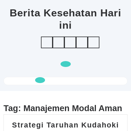
Skip
to
Berita Kesehatan Hari
content
ini
Open
Button
Tag:
Manajemen Modal Aman
Strategi Taruhan Kudahoki