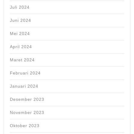
Juli 2024
Juni 2024
Mei 2024
April 2024
Maret 2024
Februari 2024
Januari 2024
Desember 2023
November 2023
Oktober 2023