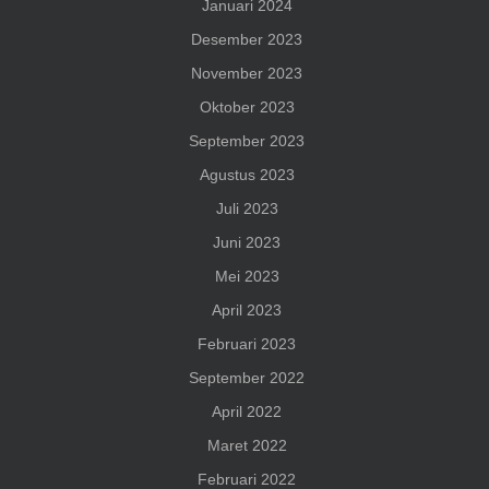
Januari 2024
Desember 2023
November 2023
Oktober 2023
September 2023
Agustus 2023
Juli 2023
Juni 2023
Mei 2023
April 2023
Februari 2023
September 2022
April 2022
Maret 2022
Februari 2022