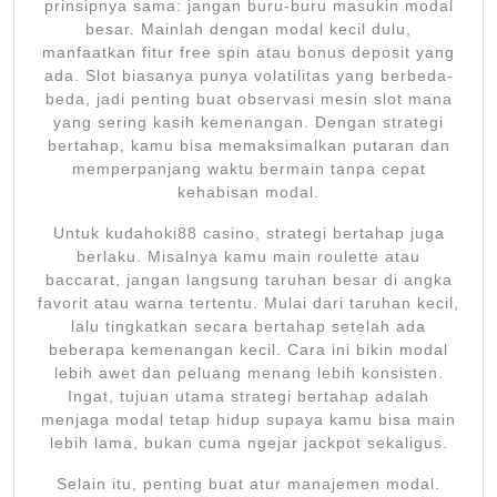
prinsipnya sama: jangan buru-buru masukin modal
besar. Mainlah dengan modal kecil dulu,
manfaatkan fitur free spin atau bonus deposit yang
ada. Slot biasanya punya volatilitas yang berbeda-
beda, jadi penting buat observasi mesin slot mana
yang sering kasih kemenangan. Dengan strategi
bertahap, kamu bisa memaksimalkan putaran dan
memperpanjang waktu bermain tanpa cepat
kehabisan modal.
Untuk kudahoki88 casino, strategi bertahap juga
berlaku. Misalnya kamu main roulette atau
baccarat, jangan langsung taruhan besar di angka
favorit atau warna tertentu. Mulai dari taruhan kecil,
lalu tingkatkan secara bertahap setelah ada
beberapa kemenangan kecil. Cara ini bikin modal
lebih awet dan peluang menang lebih konsisten.
Ingat, tujuan utama strategi bertahap adalah
menjaga modal tetap hidup supaya kamu bisa main
lebih lama, bukan cuma ngejar jackpot sekaligus.
Selain itu, penting buat atur manajemen modal.