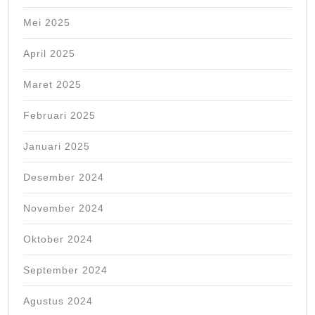
Mei 2025
April 2025
Maret 2025
Februari 2025
Januari 2025
Desember 2024
November 2024
Oktober 2024
September 2024
Agustus 2024