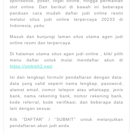
sportsbook, poker, togel online, hingga permainan
slot online. Dan berikut di bawah ini beberapa
panduan cara mudah daftar judi online resmi
melalui situs judi online terpercaya 20233 di
Indonesia, yaitu:
Masuk dan kunjungi laman situs utama agen judi
online resmi dan terpercaya.
Di halaman utama situs agen judi online , klik/ pilih
menu daftar untuk mulai mendaftar akun di
https://smkmh2.net/
.
Isi dan lengkapi formulir pendaftaran dengan data-
data yang valid seperti nama lengkap, password,
alamat email, nomor telepon atau whatsapp, jenis
bank, nama rekening bank, nomor rekening bank,
kode referral, kode verifikasi, dan beberapa data
lain dengan sesuai.
Klik “DAFTAR” / “SUBMIT” untuk melanjutkan
pendaftaran akun judi anda.