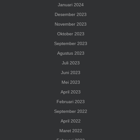
Januari 2024
Desember 2023
November 2023
Oktober 2023
September 2023
Agustus 2023
Juli 2023
Juni 2023
Mei 2023
April 2023
Februari 2023
September 2022
April 2022
Maret 2022