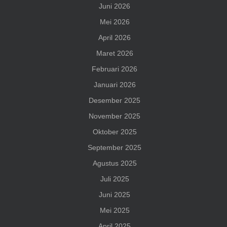
Juni 2026
Mei 2026
April 2026
Maret 2026
Februari 2026
Januari 2026
Desember 2025
November 2025
Oktober 2025
September 2025
Agustus 2025
Juli 2025
Juni 2025
Mei 2025
April 2025