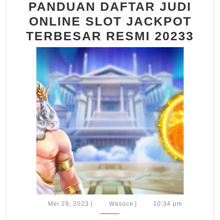
PANDUAN DAFTAR JUDI
ONLINE SLOT JACKPOT
PA
TERBESAR RESMI 20233
DA
JUD
ONL
SL
JA
TE
RES
202
Mei
Wasuce
Mei 29, 2023
|
Wasuce
|
10:34 pm
29,