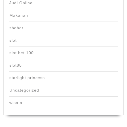
Judi Online
Makanan
sbobet
slot
slot bet 100
slot88
starlight princess
Uncategorized
wisata