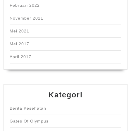
Februari 2022
November 2021
Mei 2021
Mei 2017
April 2017
Kategori
Berita Kesehatan
Gates Of Olympus