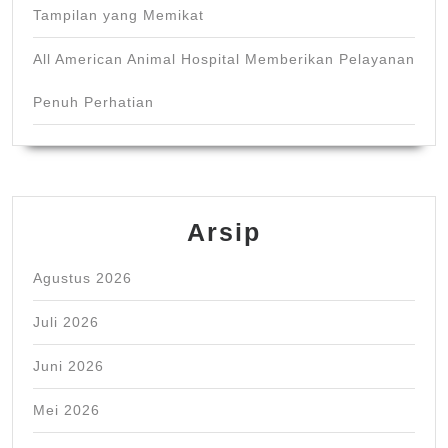
Tampilan yang Memikat
All American Animal Hospital Memberikan Pelayanan
Penuh Perhatian
Arsip
Agustus 2026
Juli 2026
Juni 2026
Mei 2026