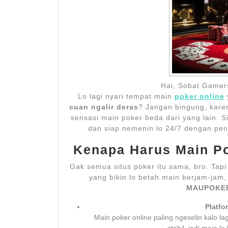
Hai, Sobat Gamers
Lo lagi nyari tempat main
poker online
cuan ngalir deras
? Jangan bingung, kar
sensasi main poker beda dari yang lain. Si
dan siap nemenin lo 24/7 dengan peng
Kenapa Harus Main P
Gak semua situs poker itu sama, bro. Tapi
yang bikin lo betah main berjam-jam,
MAUPOKE
Platfo
Main poker online paling ngeselin kalo la