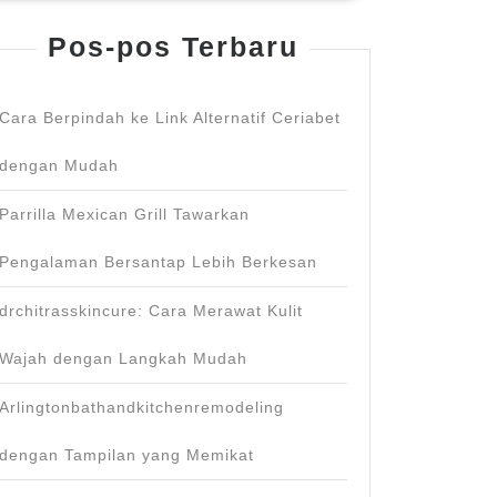
Pos-pos Terbaru
Cara Berpindah ke Link Alternatif Ceriabet
dengan Mudah
Parrilla Mexican Grill Tawarkan
Pengalaman Bersantap Lebih Berkesan
drchitrasskincure: Cara Merawat Kulit
Wajah dengan Langkah Mudah
Arlingtonbathandkitchenremodeling
dengan Tampilan yang Memikat