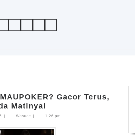
i MAUPOKER? Gacor Terus,
Main
da Matinya!
Poker
September
Wasuce
5
|
Wasuce
|
1:26 pm
6,
Online
2025
di