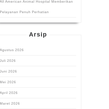
All American Animal Hospital Memberikan
Pelayanan Penuh Perhatian
Arsip
Agustus 2026
Juli 2026
Juni 2026
Mei 2026
April 2026
Maret 2026