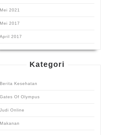
Mei 2021
Mei 2017
April 2017
Kategori
Berita Kesehatan
Gates Of Olympus
Judi Online
Makanan