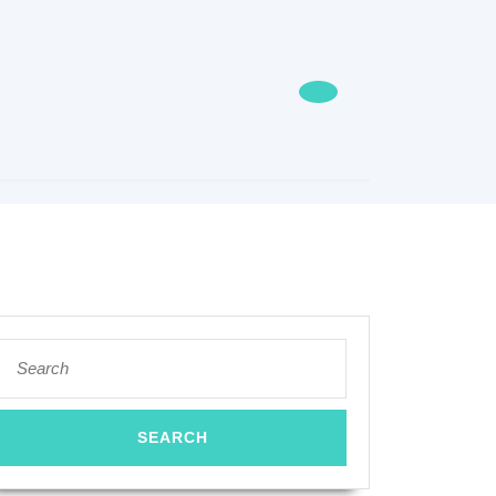
Search
for: