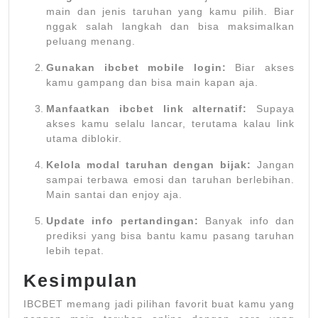
main dan jenis taruhan yang kamu pilih. Biar
nggak salah langkah dan bisa maksimalkan
peluang menang.
Gunakan ibcbet mobile login:
Biar akses
kamu gampang dan bisa main kapan aja.
Manfaatkan ibcbet link alternatif:
Supaya
akses kamu selalu lancar, terutama kalau link
utama diblokir.
Kelola modal taruhan dengan bijak:
Jangan
sampai terbawa emosi dan taruhan berlebihan.
Main santai dan enjoy aja.
Update info pertandingan:
Banyak info dan
prediksi yang bisa bantu kamu pasang taruhan
lebih tepat.
Kesimpulan
IBCBET memang jadi pilihan favorit buat kamu yang