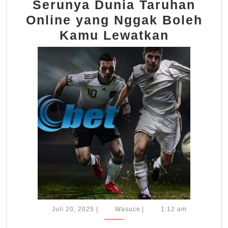
Serunya Dunia Taruhan
Online yang Nggak Boleh
Kenalan
Kamu Lewatkan
Sama
IBCBET:
Serunya
Dunia
Taruhan
Online
yang
Nggak
Boleh
Kamu
Lewatka
Juli
Wasuce
Juli 20, 2025
|
Wasuce
|
1:12 am
20,
2025