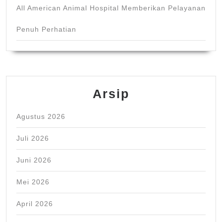
All American Animal Hospital Memberikan Pelayanan
Penuh Perhatian
Arsip
Agustus 2026
Juli 2026
Juni 2026
Mei 2026
April 2026