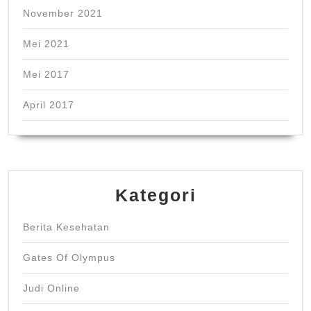
November 2021
Mei 2021
Mei 2017
April 2017
Kategori
Berita Kesehatan
Gates Of Olympus
Judi Online