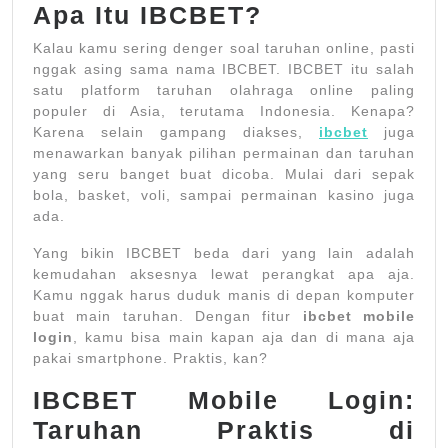
Apa Itu IBCBET?
Kalau kamu sering denger soal taruhan online, pasti
nggak asing sama nama IBCBET. IBCBET itu salah
satu platform taruhan olahraga online paling
populer di Asia, terutama Indonesia. Kenapa?
Karena selain gampang diakses,
ibcbet
juga
menawarkan banyak pilihan permainan dan taruhan
yang seru banget buat dicoba. Mulai dari sepak
bola, basket, voli, sampai permainan kasino juga
ada.
Yang bikin IBCBET beda dari yang lain adalah
kemudahan aksesnya lewat perangkat apa aja.
Kamu nggak harus duduk manis di depan komputer
buat main taruhan. Dengan fitur
ibcbet mobile
login
, kamu bisa main kapan aja dan di mana aja
pakai smartphone. Praktis, kan?
IBCBET Mobile Login:
Taruhan Praktis di