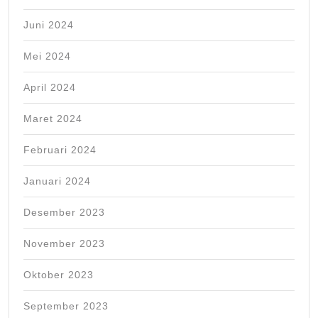
Juni 2024
Mei 2024
April 2024
Maret 2024
Februari 2024
Januari 2024
Desember 2023
November 2023
Oktober 2023
September 2023