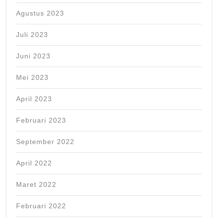
Agustus 2023
Juli 2023
Juni 2023
Mei 2023
April 2023
Februari 2023
September 2022
April 2022
Maret 2022
Februari 2022