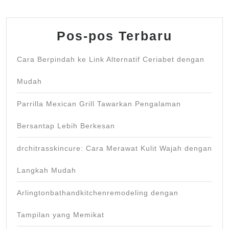
Pos-pos Terbaru
Cara Berpindah ke Link Alternatif Ceriabet dengan
Mudah
Parrilla Mexican Grill Tawarkan Pengalaman
Bersantap Lebih Berkesan
drchitrasskincure: Cara Merawat Kulit Wajah dengan
Langkah Mudah
Arlingtonbathandkitchenremodeling dengan
Tampilan yang Memikat