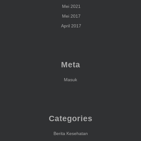
Mei 2021
Mei 2017
April 2017
Meta
Masuk
Categories
Berita Kesehatan