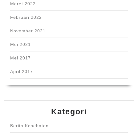
Maret 2022
Februari 2022
November 2021
Mei 2021
Mei 2017
April 2017
Kategori
Berita Kesehatan