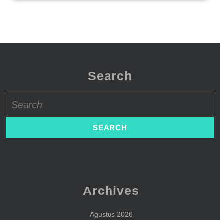
Search
Search
for:
Archives
Agustus 2026