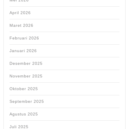
Mei 2026
April 2026
Maret 2026
Februari 2026
Januari 2026
Desember 2025
November 2025
Oktober 2025
September 2025
Agustus 2025
Juli 2025