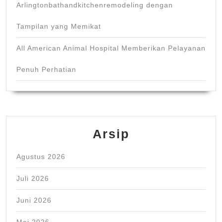
Arlingtonbathandkitchenremodeling dengan
Tampilan yang Memikat
All American Animal Hospital Memberikan Pelayanan
Penuh Perhatian
Arsip
Agustus 2026
Juli 2026
Juni 2026