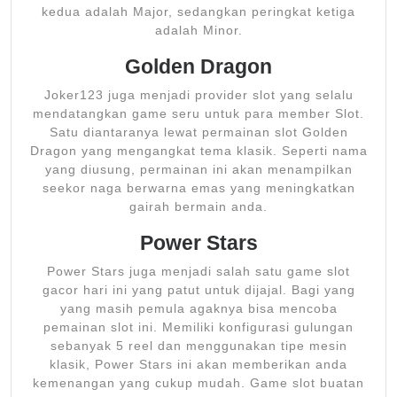
kedua adalah Major, sedangkan peringkat ketiga
adalah Minor.
Golden Dragon
Joker123 juga menjadi provider slot yang selalu
mendatangkan game seru untuk para member Slot.
Satu diantaranya lewat permainan slot Golden
Dragon yang mengangkat tema klasik. Seperti nama
yang diusung, permainan ini akan menampilkan
seekor naga berwarna emas yang meningkatkan
gairah bermain anda.
Power Stars
Power Stars juga menjadi salah satu game slot
gacor hari ini yang patut untuk dijajal. Bagi yang
yang masih pemula agaknya bisa mencoba
pemainan slot ini. Memiliki konfigurasi gulungan
sebanyak 5 reel dan menggunakan tipe mesin
klasik, Power Stars ini akan memberikan anda
kemenangan yang cukup mudah. Game slot buatan