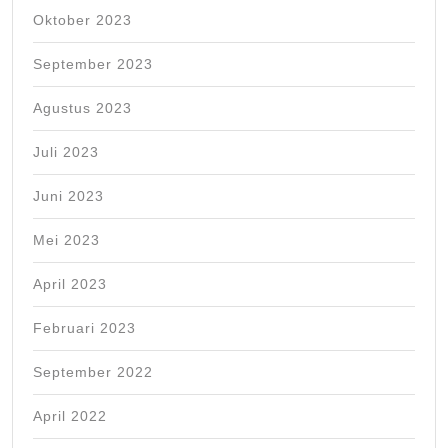
Oktober 2023
September 2023
Agustus 2023
Juli 2023
Juni 2023
Mei 2023
April 2023
Februari 2023
September 2022
April 2022