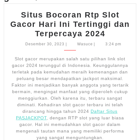
Situs Bocoran Rtp Slot
Gacor Hari Ini Tertinggi dan
Situs
Terpercaya 2024
Bocora
Desember
Wasuce
Desember 30, 2023
|
Wasuce
|
3:24 pm
30,
Rtp
2023
Slot gacor merupakan salah satu pilihan link slot
Slot
gacor 2024 terunggul di Indonesia. Keunggulannya
Gacor
terletak pada kemudahan meraih kemenangan dan
Hari
peluang besar mendapatkan jackpot maksimal.
Faktor ini menjadikan banyak anggota yang tertarik
Ini
bermain, mengingat manfaat yang diperoleh cukup
Tertingg
menggiurkan. Oleh karena itu, terbaru sangat
diminati. Kehadiran slot gacor terbaru ini telah
dan
dirancang hingga tahun 2024
Daftar Situs
Terperc
PASJACKPOT
, dengan RTP slot yang luar biasa
gacor. Hal ini memudahkan slot gacor dalam
2024
mengenali tautan mana yang memiliki performa
yang sangat menguntungkan.