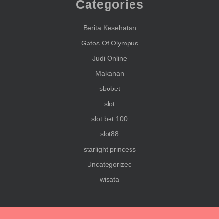
Categories
Berita Kesehatan
Gates Of Olympus
Judi Online
Makanan
sbobet
slot
slot bet 100
slot88
starlight princess
Uncategorized
wisata