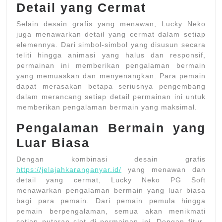
Detail yang Cermat
Selain desain grafis yang menawan, Lucky Neko
juga menawarkan detail yang cermat dalam setiap
elemennya. Dari simbol-simbol yang disusun secara
teliti hingga animasi yang halus dan responsif,
permainan ini memberikan pengalaman bermain
yang memuaskan dan menyenangkan. Para pemain
dapat merasakan betapa seriusnya pengembang
dalam merancang setiap detail permainan ini untuk
memberikan pengalaman bermain yang maksimal.
Pengalaman Bermain yang
Luar Biasa
Dengan kombinasi desain grafis
https://jelajahkaranganyar.id/
yang menawan dan
detail yang cermat, Lucky Neko PG Soft
menawarkan pengalaman bermain yang luar biasa
bagi para pemain. Dari pemain pemula hingga
pemain berpengalaman, semua akan menikmati
setiap putaran slot di permainan ini. Dengan fitur-