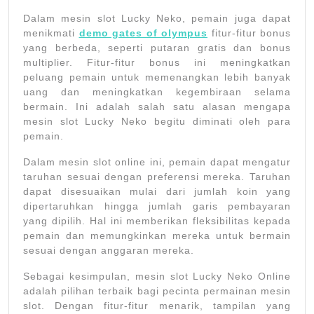
Dalam mesin slot Lucky Neko, pemain juga dapat
menikmati
demo gates of olympus
fitur-fitur bonus
yang berbeda, seperti putaran gratis dan bonus
multiplier. Fitur-fitur bonus ini meningkatkan
peluang pemain untuk memenangkan lebih banyak
uang dan meningkatkan kegembiraan selama
bermain. Ini adalah salah satu alasan mengapa
mesin slot Lucky Neko begitu diminati oleh para
pemain.
Dalam mesin slot online ini, pemain dapat mengatur
taruhan sesuai dengan preferensi mereka. Taruhan
dapat disesuaikan mulai dari jumlah koin yang
dipertaruhkan hingga jumlah garis pembayaran
yang dipilih. Hal ini memberikan fleksibilitas kepada
pemain dan memungkinkan mereka untuk bermain
sesuai dengan anggaran mereka.
Sebagai kesimpulan, mesin slot Lucky Neko Online
adalah pilihan terbaik bagi pecinta permainan mesin
slot. Dengan fitur-fitur menarik, tampilan yang