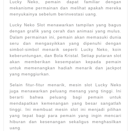
Lucky Neko, pemain dapat familiar dengan
mekanisme permainan dan melihat apakah mereka
menyukainya sebelum berinvestasi uang.
Lucky Neko Slot menawarkan tampilan yang bagus
dengan grafik yang cerah dan animasi yang mulus.
Dalam permainan ini, pemain akan memasuki dunia
seru dan mengasyikkan yang dipenuhi dengan
simbol-simbol menarik seperti Lucky Neko, koin
keberuntungan, dan Bola Kristal. Setiap putaran slot
akan memberikan kesempatan kepada pemain
untuk memenangkan hadiah menarik dan jackpot
yang menggiurkan.
Selain fitur-fitur menarik, mesin slot Lucky Neko
juga menawarkan peluang menang yang tinggi. Ini
berarti bahwa peluang bagi pemain untuk
mendapatkan kemenangan yang besar sangatlah
tinggi. Ini membuat mesin slot ini menjadi pilihan
yang tepat bagi para pemain yang ingin mencari
hiburan dan kesenangan sekaligus menghasilkan
uang.