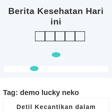
Skip
to
Berita Kesehatan Hari
content
ini
Open
Button
Tag:
demo lucky neko
Detil Kecantikan dalam