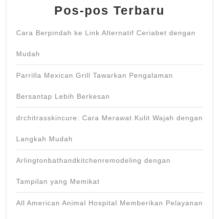
Pos-pos Terbaru
Cara Berpindah ke Link Alternatif Ceriabet dengan
Mudah
Parrilla Mexican Grill Tawarkan Pengalaman
Bersantap Lebih Berkesan
drchitrasskincure: Cara Merawat Kulit Wajah dengan
Langkah Mudah
Arlingtonbathandkitchenremodeling dengan
Tampilan yang Memikat
All American Animal Hospital Memberikan Pelayanan