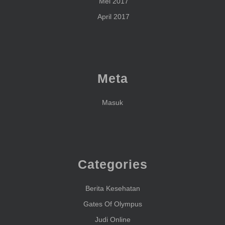
Mei 2017
April 2017
Meta
Masuk
Categories
Berita Kesehatan
Gates Of Olympus
Judi Online