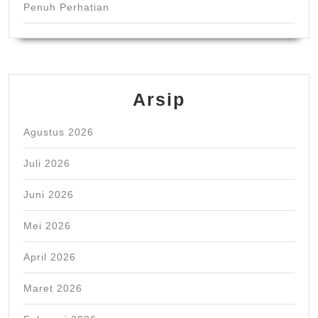
Penuh Perhatian
Arsip
Agustus 2026
Juli 2026
Juni 2026
Mei 2026
April 2026
Maret 2026