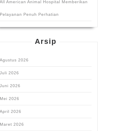
All American Animal Hospital Memberikan
Pelayanan Penuh Perhatian
Arsip
Agustus 2026
Juli 2026
Juni 2026
Mei 2026
April 2026
Maret 2026