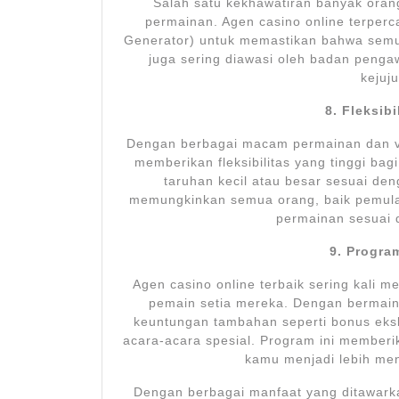
Salah satu kekhawatiran banyak orang
permainan. Agen casino online terp
Generator) untuk memastikan bahwa semua 
juga sering diawasi oleh badan penga
kejuj
8. Fleksib
Dengan berbagai macam permainan dan var
memberikan fleksibilitas yang tinggi ba
taruhan kecil atau besar sesuai deng
memungkinkan semua orang, baik pemul
permainan sesuai
9. Progra
Agen casino online terbaik sering kali m
pemain setia mereka. Dengan bermain
keuntungan tambahan seperti bonus eksk
acara-acara spesial. Program ini member
kamu menjadi lebih m
Dengan berbagai manfaat yang ditawarka