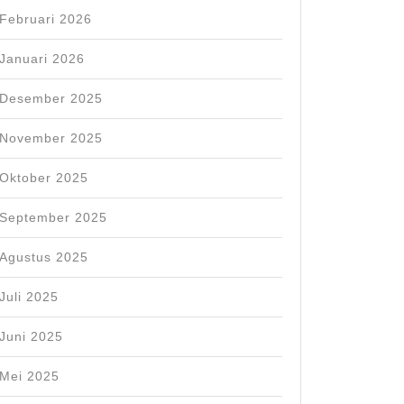
Februari 2026
Januari 2026
Desember 2025
November 2025
Oktober 2025
September 2025
Agustus 2025
Juli 2025
Juni 2025
Mei 2025