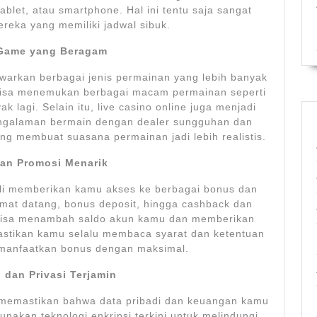
ablet, atau smartphone. Hal ini tentu saja sangat
eka yang memiliki jadwal sibuk.
n Game yang Beragam
warkan berbagai jenis permainan yang lebih banyak
 bisa menemukan berbagai macam permainan seperti
ak lagi. Selain itu, live casino online juga menjadi
engalaman bermain dengan dealer sungguhan dan
ang membuat suasana permainan jadi lebih realistis.
dan Promosi Menarik
li memberikan kamu akses ke berbagai bonus dan
amat datang, bonus deposit, hingga cashback dan
ni bisa menambah saldo akun kamu dan memberikan
astikan kamu selalu membaca syarat dan ketentuan
emanfaatkan bonus dengan maksimal.
 dan Privasi Terjamin
a memastikan bahwa data pribadi dan keuangan kamu
nakan teknologi enkripsi terkini untuk melindungi