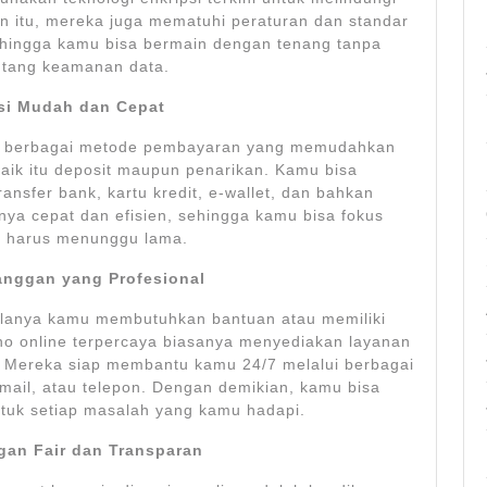
ain itu, mereka juga mematuhi peraturan dan standar
ehingga kamu bisa bermain dengan tenang tanpa
ntang keamanan data.
ksi Mudah dan Cepat
an berbagai metode pembayaran yang memudahkan
aik itu deposit maupun penarikan. Kamu bisa
ansfer bank, kartu kredit, e-wallet, dan bahkan
anya cepat dan efisien, sehingga kamu bisa fokus
a harus menunggu lama.
anggan yang Profesional
kalanya kamu membutuhkan bantuan atau memiliki
no online terpercaya biasanya menyediakan layanan
. Mereka siap membantu kamu 24/7 melalui berbagai
 email, atau telepon. Dengan demikian, kamu bisa
tuk setiap masalah yang kamu hadapi.
gan Fair dan Transparan