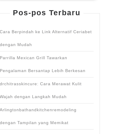
Pos-pos Terbaru
Cara Berpindah ke Link Alternatif Ceriabet
dengan Mudah
Parrilla Mexican Grill Tawarkan
Pengalaman Bersantap Lebih Berkesan
drchitrasskincure: Cara Merawat Kulit
Wajah dengan Langkah Mudah
Arlingtonbathandkitchenremodeling
dengan Tampilan yang Memikat